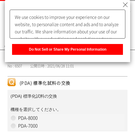
We use cookies to improve your experience on our
website, to personalize content and ads and to analyze
our traffic. We share information about your use of our
website with our advertising and analytics partners,
よくあるご質問（FAQ）
who may combine it with other information that you
Do Not Sell or Share My Personal Information
have provided to them or that they have collected from
カテゴリー表示
your use of their services. You have the right to opt-out
No : 6507
公開日時 : 2021/06/28 11:01
of our sharing information about you with our partners.
Please click [Do Not Sell or Share My Personal
Information] to customize your cookie settings on our
(PDA) 標準化試料の交換
website.
Privacy Policy
(PDA) 標準化試料の交換
機種を選択してください。
PDA-8000
PDA-7000