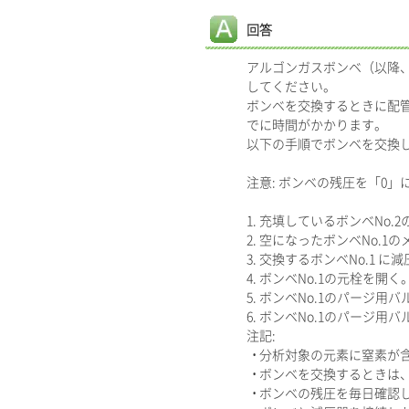
回答
アルゴンガスボンベ（以降、
してください。
ボンベを交換するときに配
でに時間がかかります。
以下の手順でボンベを交換して
注意: ボンベの残圧を「0
1. 充填しているボンベNo.
2. 空になったボンベNo.1
3. 交換するボンベNo.1 に
4. ボンベNo.1の元栓を開く
5. ボンベNo.1のパージ
6. ボンベNo.1のパージ用バ
注記:
• 分析対象の元素に窒素が
• ボンベを交換するときは
• ボンベの残圧を毎日確認