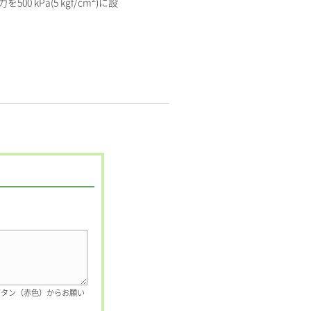
kPa(5 kgf/cm
)に設
ボタン（赤色）からお願い