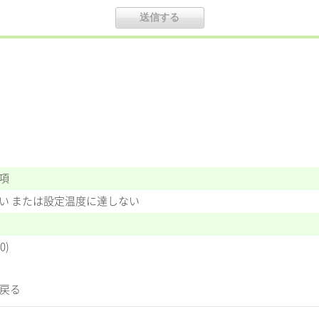
事項
しない または設定温度に達しない
0)
に戻る