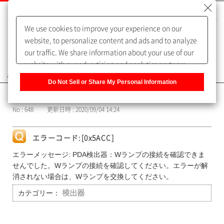
We use cookies to improve your experience on our
website, to personalize content and ads and to analyze
our traffic. We share information about your use of our
website with our advertising and analytics partners,
よくあるご質問（FAQ）
who may combine it with other information that you
Do Not Sell or Share My Personal Information
have provided to them or that they have collected from
カテゴリー表示
your use of their services. You have the right to opt-out
No : 648
更新日時 : 2020/09/04 14:24
of our sharing information about you with our partners.
Please click [Do Not Sell or Share My Personal
Information] to customize your cookie settings on our
エラーコード:[0x5ACC]
website.
Privacy Policy
エラーメッセージ: PDA検出器：Wランプの接続を確認できま
せんでした。Wランプの接続を確認してください。エラーが解
消されない場合は、Wランプを交換してください。
カテゴリー：
検出器