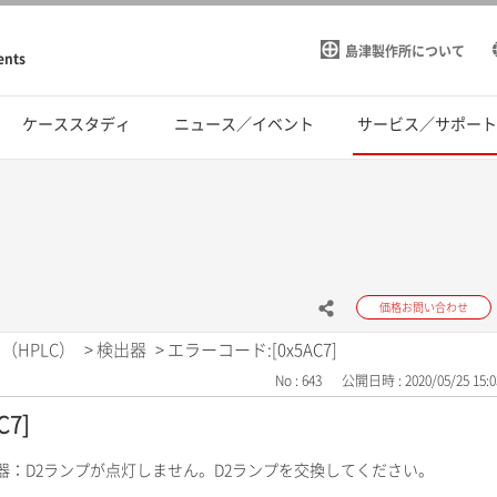
島津製作所について
ents
ケーススタディ
ニュース／イベント
サービス／サポー
価格お問い合わせ
（HPLC）
>
検出器
>
エラーコード:[0x5AC7]
No : 643
公開日時 : 2020/05/25 15:0
7]
出器：D2ランプが点灯しません。D2ランプを交換してください。