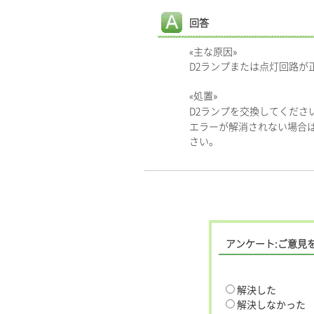
回答
«主な原因»
D2ランプまたは点灯回路が
«処置»
D2ランプを交換してくださ
エラーが解消されない場合は
さい。
アンケート:ご意見
解決した
解決しなかった