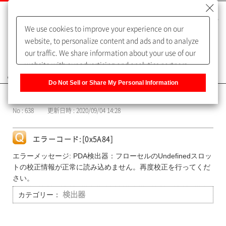
We use cookies to improve your experience on our
website, to personalize content and ads and to analyze
our traffic. We share information about your use of our
website with our advertising and analytics partners,
よくあるご質問（FAQ）
who may combine it with other information that you
Do Not Sell or Share My Personal Information
have provided to them or that they have collected from
カテゴリー表示
your use of their services. You have the right to opt-out
No : 638
更新日時 : 2020/09/04 14:28
of our sharing information about you with our partners.
Please click [Do Not Sell or Share My Personal
Information] to customize your cookie settings on our
エラーコード:[0x5A84]
website.
Privacy Policy
エラーメッセージ: PDA検出器：フローセルのUndefinedスロッ
トの校正情報が正常に読み込めません。再度校正を行ってくだ
さい。
カテゴリー：
検出器