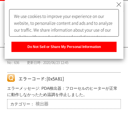
We use cookies to improve your experience on our
website, to personalize content and ads and to analyze
our traffic. We share information about your use of our
website with our advertising and analytics partners,
よくあるご質問（FAQ）
who may combine it with other information that you
Do Not Sell or Share My Personal Information
have provided to them or that they have collected from
カテゴリー表示
your use of their services. You have the right to opt-out
No : 636
更新日時 : 2020/06/23 12:45
of our sharing information about you with our partners.
Please click [Do Not Sell or Share My Personal
Information] to customize your cookie settings on our
エラーコード:[0x5A81]
website.
Privacy Policy
エラーメッセージ: PDA検出器：フローセルのヒーターが正常
に動作しなかったため温調を停止しました。
カテゴリー：
検出器