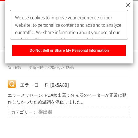
We use cookies to improve your experience on our
website, to personalize content and ads and to analyze
our traffic. We share information about your use of our
website with our advertising and analytics partners,
よくあるご質問（FAQ）
who may combine it with other information that you
Do Not Sell or Share My Personal Information
have provided to them or that they have collected from
カテゴリー表示
your use of their services. You have the right to opt-out
No : 635
更新日時 : 2020/06/23 12:45
of our sharing information about you with our partners.
Please click [Do Not Sell or Share My Personal
Information] to customize your cookie settings on our
エラーコード:[0x5A80]
website.
Privacy Policy
エラーメッセージ: PDA検出器：分光器のヒーターが正常に動
作しなかったため温調を停止しました。
カテゴリー：
検出器