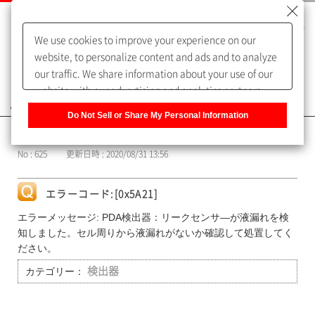
We use cookies to improve your experience on our
website, to personalize content and ads and to analyze
our traffic. We share information about your use of our
website with our advertising and analytics partners,
よくあるご質問（FAQ）
who may combine it with other information that you
Do Not Sell or Share My Personal Information
have provided to them or that they have collected from
カテゴリー表示
your use of their services. You have the right to opt-out
No : 625
更新日時 : 2020/08/31 13:56
of our sharing information about you with our partners.
Please click [Do Not Sell or Share My Personal
Information] to customize your cookie settings on our
エラーコード:[0x5A21]
website.
Privacy Policy
エラーメッセージ: PDA検出器：リークセンサ―が液漏れを検
知しました。セル周りから液漏れがないか確認して処置してく
ださい。
カテゴリー：
検出器