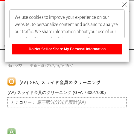
We use cookies to improve your experience on our
website, to personalize content and ads and to analyze
our traffic. We share information about your use of our
website with our advertising and analytics partners,
よくあるご質問（FAQ）
who may combine it with other information that you
Do Not Sell or Share My Personal Information
have provided to them or that they have collected from
カテゴリー表示
your use of their services. You have the right to opt-out
No : 5322
更新日時 : 2022/07/08 15:34
of our sharing information about you with our partners.
Please click [Do Not Sell or Share My Personal
Information] to customize your cookie settings on our
(AA) GFA, スライド金具のクリーニング
website.
Privacy Policy
(AA) スライド金具のクリーニング (GFA-7800/7000)
カテゴリー：
原子吸光分光光度計(AA)