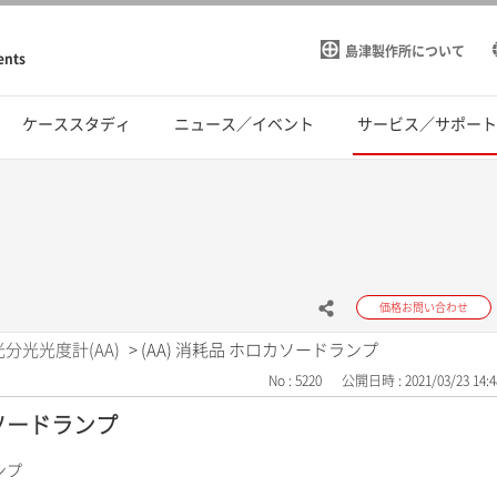
島津製作所について
ents
ケーススタディ
ニュース／イベント
サービス／サポー
価格お問い合わせ
分光光度計(AA)
>
(AA) 消耗品 ホロカソードランプ
No : 5220
公開日時 : 2021/03/23 14:4
カソードランプ
ンプ