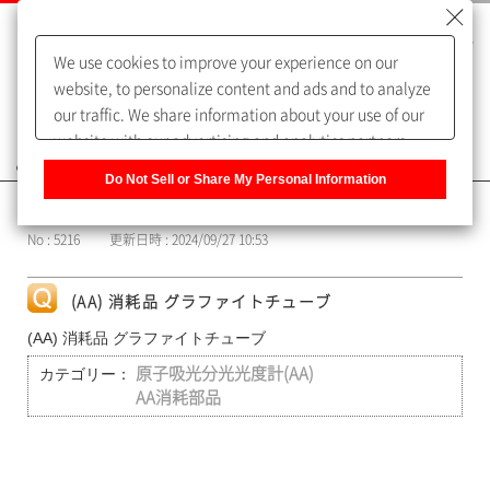
We use cookies to improve your experience on our
website, to personalize content and ads and to analyze
our traffic. We share information about your use of our
website with our advertising and analytics partners,
よくあるご質問（FAQ）
who may combine it with other information that you
Do Not Sell or Share My Personal Information
have provided to them or that they have collected from
カテゴリー表示
your use of their services. You have the right to opt-out
No : 5216
更新日時 : 2024/09/27 10:53
of our sharing information about you with our partners.
Please click [Do Not Sell or Share My Personal
Information] to customize your cookie settings on our
(AA) 消耗品 グラファイトチューブ
website.
Privacy Policy
(AA) 消耗品 グラファイトチューブ
カテゴリー：
原子吸光分光光度計(AA)
AA消耗部品