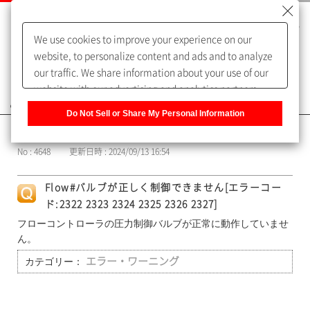
We use cookies to improve your experience on our
website, to personalize content and ads and to analyze
our traffic. We share information about your use of our
website with our advertising and analytics partners,
よくあるご質問（FAQ）
who may combine it with other information that you
Do Not Sell or Share My Personal Information
have provided to them or that they have collected from
カテゴリー表示
your use of their services. You have the right to opt-out
No : 4648
更新日時 : 2024/09/13 16:54
of our sharing information about you with our partners.
Please click [Do Not Sell or Share My Personal
Flow#バルブが正しく制御できません[エラーコー
Information] to customize your cookie settings on our
ド:2322 2323 2324 2325 2326 2327]
website.
Privacy Policy
フローコントローラの圧力制御バルブが正常に動作していませ
ん。
カテゴリー：
エラー・ワーニング