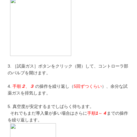
3. ［試薬ガス］ボタンをクリック（開）して、コントローラ部
のバルブを開けます。
4.
手順
２
、
３
の操作を繰り返し（
5回ずつくらい
）、余分な試
薬ガスを排気します。
5. 真空度が安定するまでしばらく待ちます。
それでもまだ導入量が多い場合はさらに
手順
1
～
４
までの操作
を繰り返します。