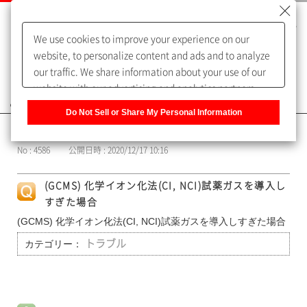
We use cookies to improve your experience on our
website, to personalize content and ads and to analyze
our traffic. We share information about your use of our
website with our advertising and analytics partners,
よくあるご質問（FAQ）
who may combine it with other information that you
Do Not Sell or Share My Personal Information
have provided to them or that they have collected from
カテゴリー表示
your use of their services. You have the right to opt-out
No : 4586
公開日時 : 2020/12/17 10:16
of our sharing information about you with our partners.
Please click [Do Not Sell or Share My Personal
(GCMS) 化学イオン化法(CI, NCI)試薬ガスを導入し
Information] to customize your cookie settings on our
すぎた場合
website.
Privacy Policy
(GCMS) 化学イオン化法(CI, NCI)試薬ガスを導入しすぎた場合
カテゴリー：
トラブル