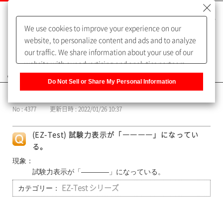
We use cookies to improve your experience on our
website, to personalize content and ads and to analyze
our traffic. We share information about your use of our
website with our advertising and analytics partners,
よくあるご質問（FAQ）
who may combine it with other information that you
Do Not Sell or Share My Personal Information
have provided to them or that they have collected from
カテゴリー表示
your use of their services. You have the right to opt-out
No : 4377
更新日時 : 2022/01/26 10:37
of our sharing information about you with our partners.
Please click [Do Not Sell or Share My Personal
(EZ-Test) 試験力表示が「――――」になってい
Information] to customize your cookie settings on our
る。
website.
Privacy Policy
現象：
試験力表示が「――――」になっている。
カテゴリー：
EZ-Test シリーズ