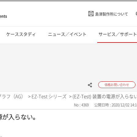
島津製作所について
ents
ケーススタディ
ニュース／イベント
サービス／サポー
価格お問い合わせ
グラフ（AG）
>
EZ-Test シリーズ
>
(EZ-Test) 装置の電源が入らな
No : 4369
公開日時 : 2020/12/02 14:1
の電源が入らない。
い。