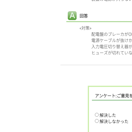
回答
«対策»
配電盤のブレーカがO
電源ケーブルが抜け
入力電圧切り替え器
ヒューズが切れてい
アンケート:ご意見
解決した
解決しなかった