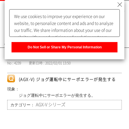
We use cookies to improve your experience on our
website, to personalize content and ads and to analyze
our traffic. We share information about your use of our
website with our advertising and analytics partners,
よくあるご質問（FAQ）
who may combine it with other information that you
Do Not Sell or Share My Personal Information
have provided to them or that they have collected from
カテゴリー表示
your use of their services. You have the right to opt-out
No : 4239
更新日時 : 2022/02/01 13:50
of our sharing information about you with our partners.
Please click [Do Not Sell or Share My Personal
Information] to customize your cookie settings on our
(AGX-V) ジョグ運転中にサーボエラーが発生する
website.
Privacy Policy
現象：
ジョグ運転中にサーボエラーが発生する。
カテゴリー：
AGX-V シリーズ