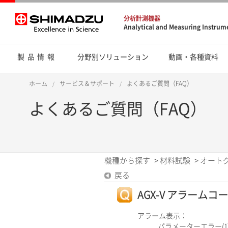
分析計測機器
Analytical and Measuring Instrum
製品情報
分野別ソリューション
動画・各種資料
ホーム
サービス＆サポート
よくあるご質問（FAQ）
よくあるご質問（FAQ）
機種から探す
>
材料試験
>
オート
戻る
AGX-V アラームコード
アラーム表示：
パラメーターエラー(1