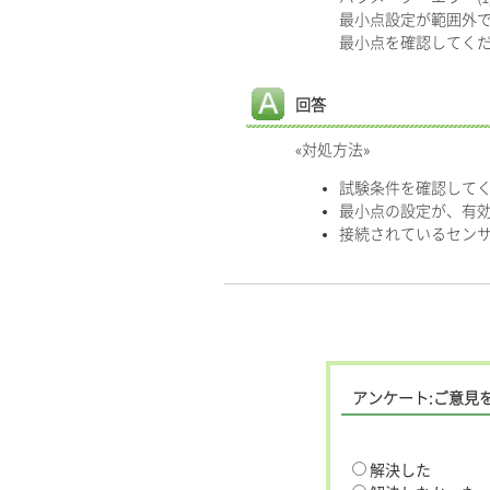
最小点設定が範囲外
最小点を確認してく
回答
«対処方法»
試験条件を確認して
最小点の設定が、有
接続されているセン
アンケート:ご意見
解決した