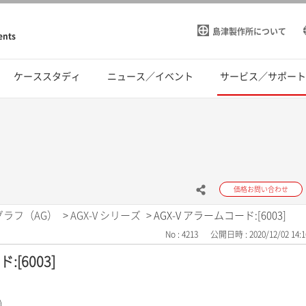
島津製作所について
ents
ケーススタディ
ニュース／イベント
サービス／サポー
価格お問い合わせ
グラフ（AG）
>
AGX-V シリーズ
>
AGX-V アラームコード:[6003]
No : 4213
公開日時 : 2020/12/02 14:1
:[6003]
)