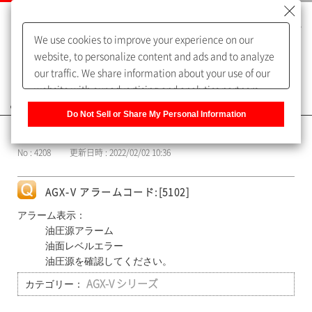
We use cookies to improve your experience on our
website, to personalize content and ads and to analyze
our traffic. We share information about your use of our
website with our advertising and analytics partners,
よくあるご質問（FAQ）
who may combine it with other information that you
Do Not Sell or Share My Personal Information
have provided to them or that they have collected from
カテゴリー表示
your use of their services. You have the right to opt-out
No : 4208
更新日時 : 2022/02/02 10:36
of our sharing information about you with our partners.
Please click [Do Not Sell or Share My Personal
Information] to customize your cookie settings on our
AGX-V アラームコード:[5102]
website.
Privacy Policy
アラーム表示：
油圧源アラーム
油面レベルエラー
油圧源を確認してください。
カテゴリー：
AGX-V シリーズ