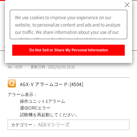
We use cookies to improve your experience on our
website, to personalize content and ads and to analyze
our traffic. We share information about your use of our
website with our advertising and analytics partners,
よくあるご質問（FAQ）
who may combine it with other information that you
Do Not Sell or Share My Personal Information
have provided to them or that they have collected from
カテゴリー表示
your use of their services. You have the right to opt-out
No : 4195
更新日時 : 2022/02/02 10:32
of our sharing information about you with our partners.
Please click [Do Not Sell or Share My Personal
Information] to customize your cookie settings on our
AGX-V アラームコード:[4504]
website.
Privacy Policy
アラーム表示：
操作ユニット1アラーム
通信CRCエラー
試験機を再起動してください。
カテゴリー：
AGX-V シリーズ