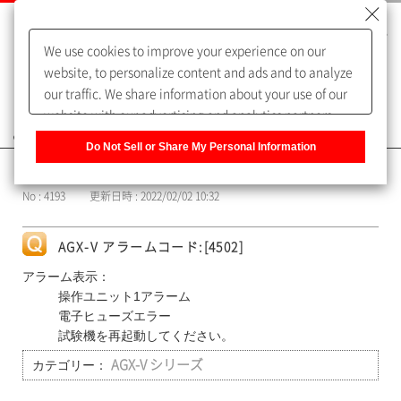
We use cookies to improve your experience on our
website, to personalize content and ads and to analyze
our traffic. We share information about your use of our
website with our advertising and analytics partners,
よくあるご質問（FAQ）
who may combine it with other information that you
Do Not Sell or Share My Personal Information
have provided to them or that they have collected from
カテゴリー表示
your use of their services. You have the right to opt-out
No : 4193
更新日時 : 2022/02/02 10:32
of our sharing information about you with our partners.
Please click [Do Not Sell or Share My Personal
Information] to customize your cookie settings on our
AGX-V アラームコード:[4502]
website.
Privacy Policy
アラーム表示：
操作ユニット1アラーム
電子ヒューズエラー
試験機を再起動してください。
カテゴリー：
AGX-V シリーズ