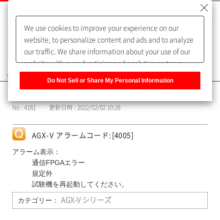
We use cookies to improve your experience on our
website, to personalize content and ads and to analyze
our traffic. We share information about your use of our
website with our advertising and analytics partners,
よくあるご質問（FAQ）
who may combine it with other information that you
Do Not Sell or Share My Personal Information
have provided to them or that they have collected from
カテゴリー表示
your use of their services. You have the right to opt-out
No : 4181
更新日時 : 2022/02/02 10:28
of our sharing information about you with our partners.
Please click [Do Not Sell or Share My Personal
Information] to customize your cookie settings on our
AGX-V アラームコード:[4005]
website.
Privacy Policy
アラーム表示：
通信FPGAエラー
規定外
試験機を再起動してください。
カテゴリー：
AGX-V シリーズ