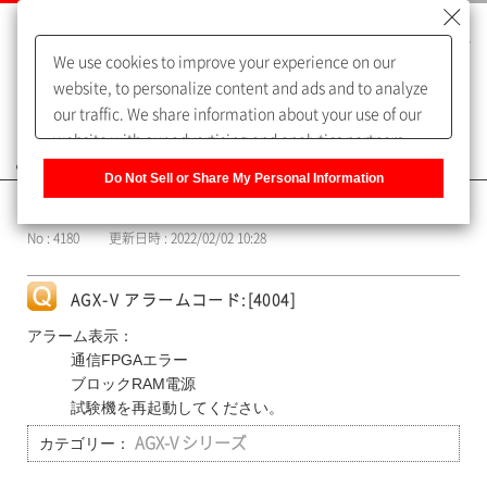
We use cookies to improve your experience on our
website, to personalize content and ads and to analyze
our traffic. We share information about your use of our
website with our advertising and analytics partners,
よくあるご質問（FAQ）
who may combine it with other information that you
Do Not Sell or Share My Personal Information
have provided to them or that they have collected from
カテゴリー表示
your use of their services. You have the right to opt-out
No : 4180
更新日時 : 2022/02/02 10:28
of our sharing information about you with our partners.
Please click [Do Not Sell or Share My Personal
Information] to customize your cookie settings on our
AGX-V アラームコード:[4004]
website.
Privacy Policy
アラーム表示：
通信FPGAエラー
ブロックRAM電源
試験機を再起動してください。
カテゴリー：
AGX-V シリーズ