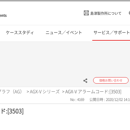
島津製作所について
ents
ケーススタディ
ニュース／イベント
サービス／サポー
価格お問い合わせ
グラフ（AG）
>
AGX-V シリーズ
>
AGX-V アラームコード:[3503]
No : 4169
公開日時 : 2020/12/02 14:1
:[3503]