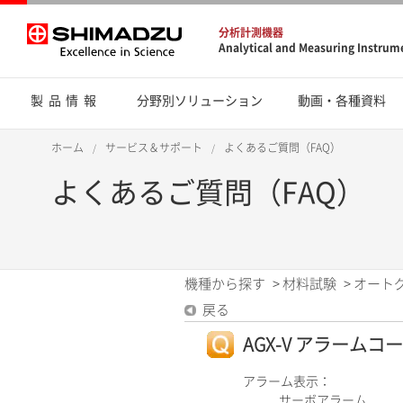
分析計測機器
Analytical and Measuring Instrum
製品情報
分野別ソリューション
動画・各種資料
ホーム
サービス＆サポート
よくあるご質問（FAQ）
よくあるご質問（FAQ）
機種から探す
>
材料試験
>
オート
戻る
AGX-V アラームコード
アラーム表示：
サーボアラーム