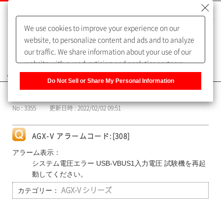
We use cookies to improve your experience on our
website, to personalize content and ads and to analyze
our traffic. We share information about your use of our
website with our advertising and analytics partners,
よくあるご質問（FAQ）
who may combine it with other information that you
Do Not Sell or Share My Personal Information
have provided to them or that they have collected from
カテゴリー表示
your use of their services. You have the right to opt-out
No : 3355
更新日時 : 2022/02/02 09:51
of our sharing information about you with our partners.
Please click [Do Not Sell or Share My Personal
Information] to customize your cookie settings on our
AGX-V アラームコード:[308]
website.
Privacy Policy
アラーム表示：
システム電圧エラー USB-VBUS1入力電圧 試験機を再起
動してください。
カテゴリー：
AGX-V シリーズ