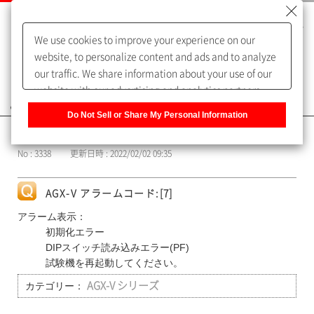
We use cookies to improve your experience on our
website, to personalize content and ads and to analyze
our traffic. We share information about your use of our
website with our advertising and analytics partners,
よくあるご質問（FAQ）
who may combine it with other information that you
Do Not Sell or Share My Personal Information
have provided to them or that they have collected from
カテゴリー表示
your use of their services. You have the right to opt-out
No : 3338
更新日時 : 2022/02/02 09:35
of our sharing information about you with our partners.
Please click [Do Not Sell or Share My Personal
Information] to customize your cookie settings on our
AGX-V アラームコード:[7]
website.
Privacy Policy
アラーム表示：
初期化エラー
DIPスイッチ読み込みエラー(PF)
試験機を再起動してください。
カテゴリー：
AGX-V シリーズ