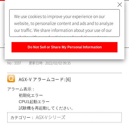
We use cookies to improve your experience on our
website, to personalize content and ads and to analyze
our traffic. We share information about your use of our
website with our advertising and analytics partners,
よくあるご質問（FAQ）
who may combine it with other information that you
Do Not Sell or Share My Personal Information
have provided to them or that they have collected from
カテゴリー表示
your use of their services. You have the right to opt-out
No : 3337
更新日時 : 2022/02/02 09:35
of our sharing information about you with our partners.
Please click [Do Not Sell or Share My Personal
Information] to customize your cookie settings on our
AGX-V アラームコード:[6]
website.
Privacy Policy
アラーム表示：
初期化エラー
CPU1起動エラー
試験機を再起動してください。
カテゴリー：
AGX-V シリーズ