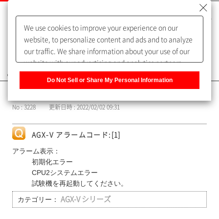
We use cookies to improve your experience on our
website, to personalize content and ads and to analyze
our traffic. We share information about your use of our
website with our advertising and analytics partners,
よくあるご質問（FAQ）
who may combine it with other information that you
Do Not Sell or Share My Personal Information
have provided to them or that they have collected from
カテゴリー表示
your use of their services. You have the right to opt-out
No : 3228
更新日時 : 2022/02/02 09:31
of our sharing information about you with our partners.
Please click [Do Not Sell or Share My Personal
Information] to customize your cookie settings on our
AGX-V アラームコード:[1]
website.
Privacy Policy
アラーム表示：
初期化エラー
CPU2システムエラー
試験機を再起動してください。
カテゴリー：
AGX-V シリーズ