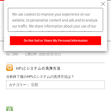
We use cookies to improve your experience on our
website, to personalize content and ads and to analyze
our traffic. We share information about your use of our
website with our advertising and analytics partners,
よくあるご質問（FAQ）
who may combine it with other information that you
Do Not Sell or Share My Personal Information
have provided to them or that they have collected from
カテゴリー表示
your use of their services. You have the right to opt-out
No : 2995
公開日時 : 2020/10/30 10:11
of our sharing information about you with our partners.
Please click [Do Not Sell or Share My Personal
Information] to customize your cookie settings on our
HPLCシステムの洗浄方法
website.
Privacy Policy
分析終了後のHPLCシステムの洗浄方法は？
カテゴリー：
全般