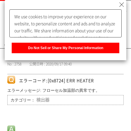
We use cookies to improve your experience on our
website, to personalize content and ads and to analyze
our traffic. We share information about your use of our
website with our advertising and analytics partners,
よくあるご質問（FAQ）
who may combine it with other information that you
Do Not Sell or Share My Personal Information
have provided to them or that they have collected from
カテゴリー表示
your use of their services. You have the right to opt-out
No : 2758
公開日時 : 2020/09/17 09:40
of our sharing information about you with our partners.
Please click [Do Not Sell or Share My Personal
Information] to customize your cookie settings on our
エラーコード:[0x8724] ERR HEATER
website.
Privacy Policy
エラーメッセージ: フローセル加温部の異常です。
カテゴリー：
検出器