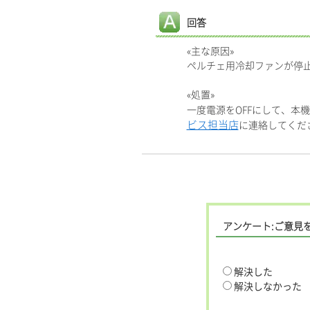
回答
«主な原因»
ペルチェ用冷却ファンが停
«処置»
一度電源をOFFにして、本
ビス担当店
に連絡してくだ
アンケート:ご意見
解決した
解決しなかった