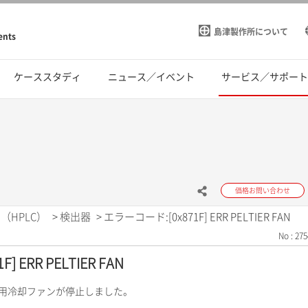
島津製作所について
ents
ケーススタディ
ニュース／イベント
サービス／サポー
価格お問い合わせ
（HPLC）
>
検出器
>
エラーコード:[0x871F] ERR PELTIER FAN
No : 275
 ERR PELTIER FAN
ェ用冷却ファンが停止しました。