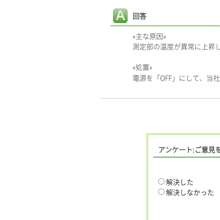
回答
«主な原因»
測定部の温度が異常に上昇
«処置»
電源を「OFF」にして、当
アンケート:ご意見
解決した
解決しなかった