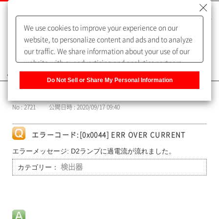
We use cookies to improve your experience on our
website, to personalize content and ads and to analyze
our traffic. We share information about your use of our
website with our advertising and analytics partners,
よくあるご質問（FAQ）
who may combine it with other information that you
Do Not Sell or Share My Personal Information
have provided to them or that they have collected from
カテゴリー表示
your use of their services. You have the right to opt-out
No : 2721
公開日時 : 2020/09/17 09:40
of our sharing information about you with our partners.
Please click [Do Not Sell or Share My Personal
Information] to customize your cookie settings on our
エラーコード:[0x0044] ERR OVER CURRENT
website.
Privacy Policy
エラーメッセージ: D2ランプに過電流が流れました。
カテゴリー：
検出器