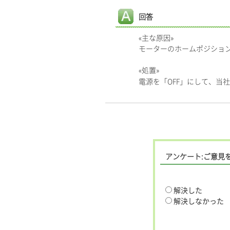
回答
«主な原因»
モーターのホームポジショ
«処置»
電源を「OFF」にして、当
アンケート:ご意見
解決した
解決しなかった