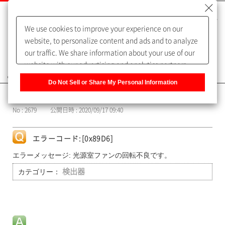
We use cookies to improve your experience on our
website, to personalize content and ads and to analyze
our traffic. We share information about your use of our
website with our advertising and analytics partners,
よくあるご質問（FAQ）
who may combine it with other information that you
Do Not Sell or Share My Personal Information
have provided to them or that they have collected from
カテゴリー表示
your use of their services. You have the right to opt-out
No : 2679
公開日時 : 2020/09/17 09:40
of our sharing information about you with our partners.
Please click [Do Not Sell or Share My Personal
Information] to customize your cookie settings on our
エラーコード:[0x89D6]
website.
Privacy Policy
エラーメッセージ: 光源室ファンの回転不良です。
カテゴリー：
検出器