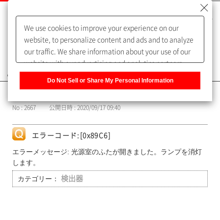
We use cookies to improve your experience on our
website, to personalize content and ads and to analyze
our traffic. We share information about your use of our
website with our advertising and analytics partners,
よくあるご質問（FAQ）
who may combine it with other information that you
Do Not Sell or Share My Personal Information
have provided to them or that they have collected from
カテゴリー表示
your use of their services. You have the right to opt-out
No : 2667
公開日時 : 2020/09/17 09:40
of our sharing information about you with our partners.
Please click [Do Not Sell or Share My Personal
Information] to customize your cookie settings on our
エラーコード:[0x89C6]
website.
Privacy Policy
エラーメッセージ: 光源室のふたが開きました。ランプを消灯
します。
カテゴリー：
検出器