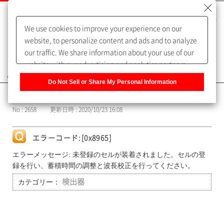
We use cookies to improve your experience on our
website, to personalize content and ads and to analyze
our traffic. We share information about your use of our
website with our advertising and analytics partners,
よくあるご質問（FAQ）
who may combine it with other information that you
Do Not Sell or Share My Personal Information
have provided to them or that they have collected from
カテゴリー表示
your use of their services. You have the right to opt-out
No : 2658
更新日時 : 2020/10/23 16:08
of our sharing information about you with our partners.
Please click [Do Not Sell or Share My Personal
Information] to customize your cookie settings on our
エラーコード:[0x8965]
website.
Privacy Policy
エラーメッセージ: 未登録のセルが装着されました。セルの登
録を行い、蓄積時間の調整と波長校正を行ってください。
カテゴリー：
検出器