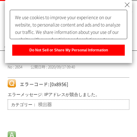
We use cookies to improve your experience on our
website, to personalize content and ads and to analyze
our traffic. We share information about your use of our
website with our advertising and analytics partners,
よくあるご質問（FAQ）
who may combine it with other information that you
Do Not Sell or Share My Personal Information
have provided to them or that they have collected from
カテゴリー表示
your use of their services. You have the right to opt-out
No : 2654
公開日時 : 2020/09/17 09:40
of our sharing information about you with our partners.
Please click [Do Not Sell or Share My Personal
Information] to customize your cookie settings on our
エラーコード:[0x8956]
website.
Privacy Policy
エラーメッセージ: IPアドレスが競合しました。
カテゴリー：
検出器