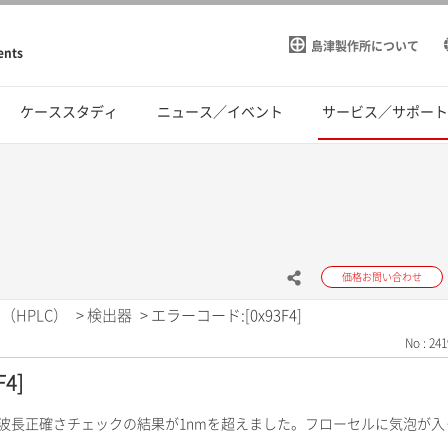
島津製作所について
ents
ケーススタディ
ニュース／イベント
サービス／サポー
価格お問い合わせ
（HPLC）
>
検出器
>
エラーコード:[0x93F4]
No : 241
4]
の波長正確さチェックの結果が1nmを超えました。フローセルに気泡が