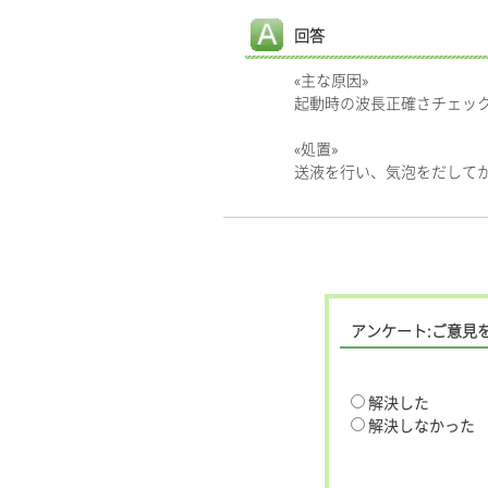
回答
«主な原因»
起動時の波長正確さチェック
«処置»
送液を行い、気泡をだして
アンケート:ご意見
解決した
解決しなかった