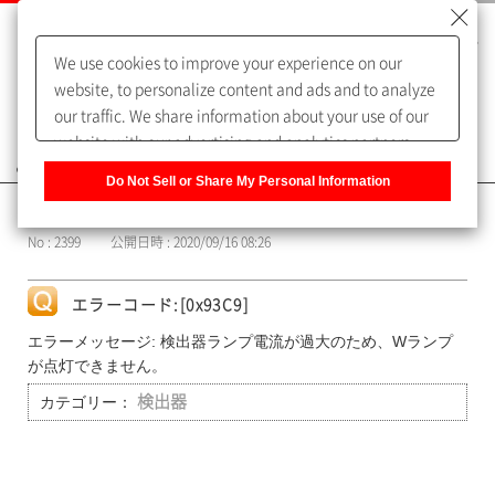
We use cookies to improve your experience on our
website, to personalize content and ads and to analyze
our traffic. We share information about your use of our
website with our advertising and analytics partners,
よくあるご質問（FAQ）
who may combine it with other information that you
Do Not Sell or Share My Personal Information
have provided to them or that they have collected from
カテゴリー表示
your use of their services. You have the right to opt-out
No : 2399
公開日時 : 2020/09/16 08:26
of our sharing information about you with our partners.
Please click [Do Not Sell or Share My Personal
Information] to customize your cookie settings on our
エラーコード:[0x93C9]
website.
Privacy Policy
エラーメッセージ: 検出器ランプ電流が過大のため、Wランプ
が点灯できません。
カテゴリー：
検出器