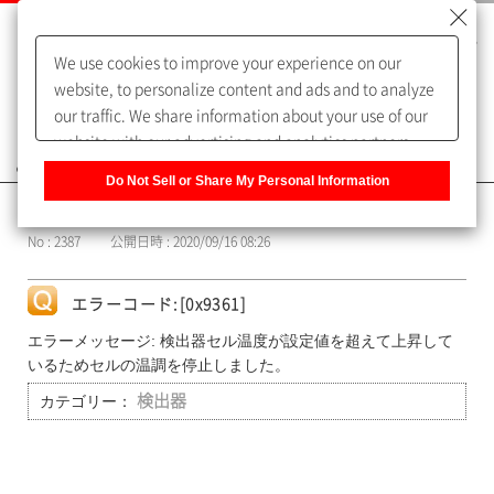
We use cookies to improve your experience on our
website, to personalize content and ads and to analyze
our traffic. We share information about your use of our
website with our advertising and analytics partners,
よくあるご質問（FAQ）
who may combine it with other information that you
Do Not Sell or Share My Personal Information
have provided to them or that they have collected from
カテゴリー表示
your use of their services. You have the right to opt-out
No : 2387
公開日時 : 2020/09/16 08:26
of our sharing information about you with our partners.
Please click [Do Not Sell or Share My Personal
Information] to customize your cookie settings on our
エラーコード:[0x9361]
website.
Privacy Policy
エラーメッセージ: 検出器セル温度が設定値を超えて上昇して
いるためセルの温調を停止しました。
カテゴリー：
検出器