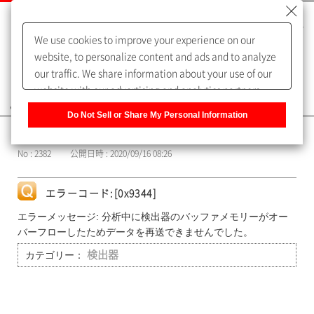
We use cookies to improve your experience on our
website, to personalize content and ads and to analyze
our traffic. We share information about your use of our
website with our advertising and analytics partners,
よくあるご質問（FAQ）
who may combine it with other information that you
Do Not Sell or Share My Personal Information
have provided to them or that they have collected from
カテゴリー表示
your use of their services. You have the right to opt-out
No : 2382
公開日時 : 2020/09/16 08:26
of our sharing information about you with our partners.
Please click [Do Not Sell or Share My Personal
Information] to customize your cookie settings on our
エラーコード:[0x9344]
website.
Privacy Policy
エラーメッセージ: 分析中に検出器のバッファメモリーがオー
バーフローしたためデータを再送できませんでした。
カテゴリー：
検出器