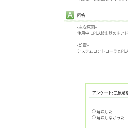
回答
«主な原因»
使用中にPDA検出器のIP
«処置»
システムコントローラとPD
アンケート:ご意見
解決した
解決しなかった