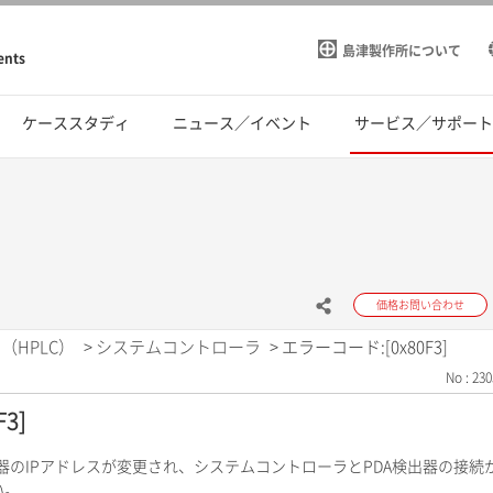
島津製作所について
ents
ケーススタディ
ニュース／イベント
サービス／サポー
価格お問い合わせ
（HPLC）
>
システムコントローラ
>
エラーコード:[0x80F3]
No : 230
3]
検出器のIPアドレスが変更され、システムコントローラとPDA検出器の接
い。