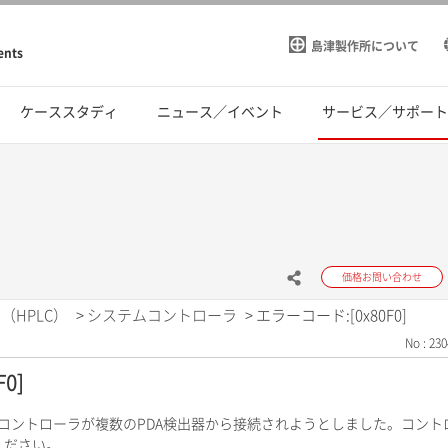
島津製作所について
ents
ケーススタディ
ニュース／イベント
サービス／サポー
価格お問い合わせ
（HPLC）
>
システムコントローラ
>
エラーコード:[0x80F0]
No : 230
0]
ムコントローラが複数のPDA検出器から接続されようとしました。コント
ください。