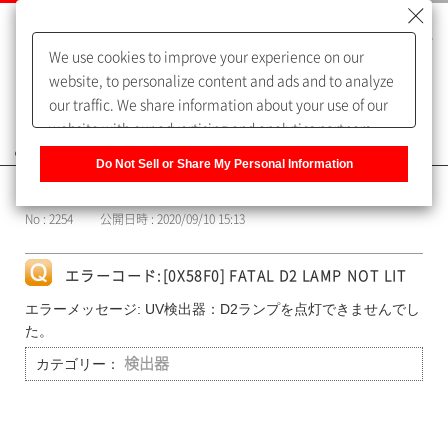
We use cookies to improve your experience on our
website, to personalize content and ads and to analyze
our traffic. We share information about your use of our
website with our advertising and analytics partners,
よくあるご質問（FAQ）
who may combine it with other information that you
Do Not Sell or Share My Personal Information
have provided to them or that they have collected from
カテゴリー表示
your use of their services. You have the right to opt-out
No : 2254
公開日時 : 2020/09/10 15:13
of our sharing information about you with our partners.
Please click [Do Not Sell or Share My Personal
Information] to customize your cookie settings on our
エラーコード:[0X58F0] FATAL D2 LAMP NOT LIT
website.
Privacy Policy
エラーメッセージ: UV検出器：D2ランプを点灯できませんでし
た。
カテゴリー：
検出器