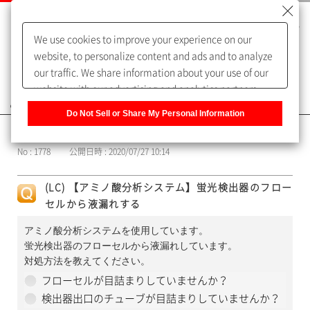
We use cookies to improve your experience on our
website, to personalize content and ads and to analyze
our traffic. We share information about your use of our
website with our advertising and analytics partners,
よくあるご質問（FAQ）
who may combine it with other information that you
Do Not Sell or Share My Personal Information
have provided to them or that they have collected from
カテゴリー表示
your use of their services. You have the right to opt-out
No : 1778
公開日時 : 2020/07/27 10:14
of our sharing information about you with our partners.
Please click [Do Not Sell or Share My Personal
(LC) 【アミノ酸分析システム】蛍光検出器のフロー
Information] to customize your cookie settings on our
セルから液漏れする
website.
Privacy Policy
アミノ酸分析システムを使用しています。
蛍光検出器のフローセルから液漏れしています。
対処方法を教えてください。
フローセルが目詰まりしていませんか？
検出器出口のチューブが目詰まりしていませんか？