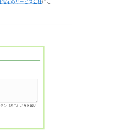
にご
社指定のサービス会社
ボタン（赤色）からお願い