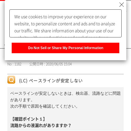
We use cookies to improve your experience on our
website, to personalize content and ads and to analyze
our traffic. We share information about your use of our
website with our advertising and analytics partners,
よくあるご質問（FAQ）
who may combine it with other information that you
Do Not Sell or Share My Personal Information
have provided to them or that they have collected from
カテゴリー表示
your use of their services. You have the right to opt-out
No : 1182
公開日時 : 2020/06/05 15:04
of our sharing information about you with our partners.
Please click [Do Not Sell or Share My Personal
Information] to customize your cookie settings on our
(LC) ベースラインが安定しない
website.
Privacy Policy
ベースラインが安定しないときは、検出器、流路などに問題
があります。
次の手順で原因を確認してください。
【確認ポイント１】
流路からの液漏れがありますか？