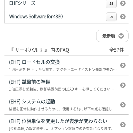
EHFシリーズ
28
Windows Software for 4830
29
最新順
『 サーボパルサ 』 内のFAQ
全57件
(EHF) ロードセルの交換
1.油圧源を 停止し た状態で、アクチュエータピストン先端中央のネジ部に「...
(EHF) 試験前の準備
1.油圧源を起動後、制御装置前面のLOAD キーを押してください。 2....
(EHF) システムの起動
装置を正常に動作させるために、使用する前に以下の点を確認してください。 ...
(EHF) 位相単位を変更したが表示が変わらない
[位相単位]の設定変更は、オプション試験でのみ有効になります。