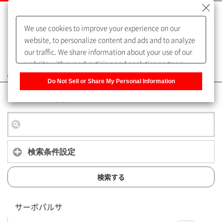
We use cookies to improve your experience on our
website, to personalize content and ads and to analyze
our traffic. We share information about your use of our
website with our advertising and analytics partners,
よくあるご質問（FAQ）
who may combine it with other information that you
Do Not Sell or Share My Personal Information
have provided to them or that they have collected from
キーワード検索
your use of their services. You have the right to opt-out
of our sharing information about you with our partners.
Please click [Do Not Sell or Share My Personal
Information] to customize your cookie settings on our
website.
Privacy Policy
検索条件設定
検索する
サーボパルサ