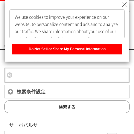
We use cookies to improve your experience on our
website, to personalize content and ads and to analyze
our traffic. We share information about your use of our
website with our advertising and analytics partners,
よくあるご質問（FAQ）
who may combine it with other information that you
Do Not Sell or Share My Personal Information
have provided to them or that they have collected from
キーワード検索
your use of their services. You have the right to opt-out
of our sharing information about you with our partners.
Please click [Do Not Sell or Share My Personal
Information] to customize your cookie settings on our
website.
Privacy Policy
検索条件設定
検索する
サーボパルサ