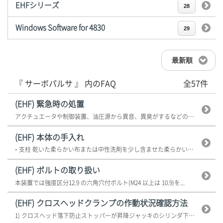
EHFシリーズ
28
Windows Software for 4830
29
最新順
『 サーボパルサ 』 内のFAQ
全57件
(EHF) 緊急時の処置
アクチュエータや制御装置、油圧源から異音、異臭がするなどの異常が発見された...
(EHF) 本体の手入れ
• 支柱 乾いた柔らかい布または中性洗剤を少し含ませた柔らかい布で汚れ...
(EHF) ボルトの取り扱い
本装置では強度区分12.9 の六角穴付ボルト(M24 以上は 10.9)を...
(EHF) クロスヘッドクランプの作動状況確認方法
1) クロスヘッド落下防止ストッパーが昇降ジャッキのシリンダ下 面に押し当...